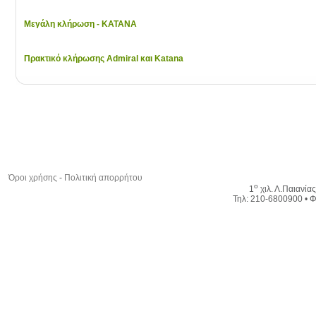
Μεγάλη κλήρωση - KATANA
Πρακτικό κλήρωσης Admiral και Katana
Όροι χρήσης
-
Πολιτική απορρήτου
ο
1
χιλ. Λ.Παιανία
Τηλ: 210-6800900 • Φ