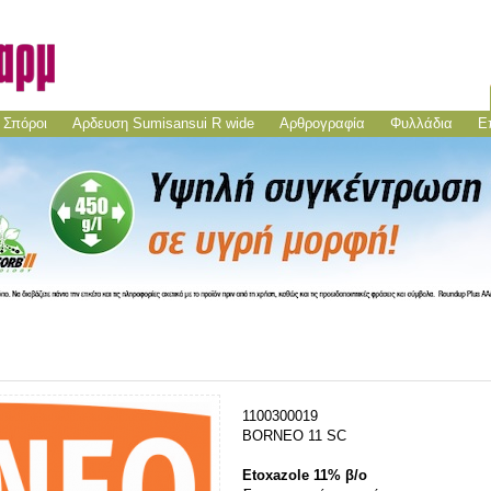
Σπόροι
Aρδευση Sumisansui R wide
Αρθρογραφία
Φυλλάδια
Ε
1100300019
BORNEO 11 SC
Etoxazole 11% β/o