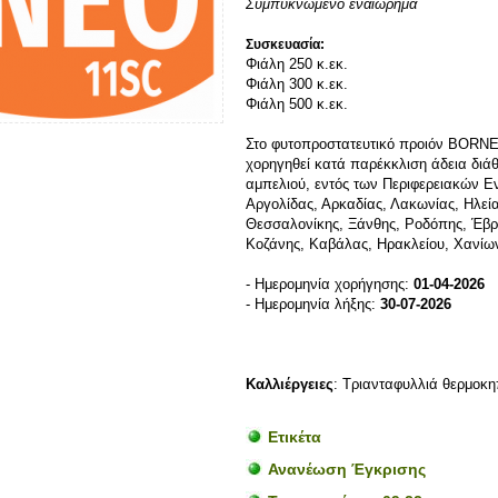
Συμπυκνωμένο εναιώρημα
Συσκευασία:
Φιάλη 250 κ.εκ.
Φιάλη 300 κ.εκ.
Φιάλη 500 κ.εκ.
Στο φυτοπροστατευτικό προιόν BORNE
χορηγηθεί κατά παρέκκλιση άδεια διάθ
αμπελιού,
εντός των Περιφερειακών 
Αργολίδας, Αρκαδίας, Λακωνίας, Ηλεία
Θεσσαλονίκης, Ξάνθης, Ροδόπης, Έβρο
Κοζάνης, Καβάλας, Ηρακλείου, Χανίων
- Ημερομηνία χορήγησης:
01-04-2026
- Ημερομηνία λήξης:
30-07-2026
Καλλιέργειες
: Τριανταφυλλιά θερμοκη
Ετικέτα
Ανανέωση Έγκρισης