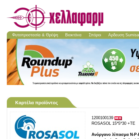
Φυτοπροστασία & Θρέψη
Βιοκτόνα
Σπόροι
Aρδευση Sumisa
Καρτέλα προϊόντος
1200100139
ROSASOL 15*5*30 +TE
Aνόργανο λίπασμα N-P-K