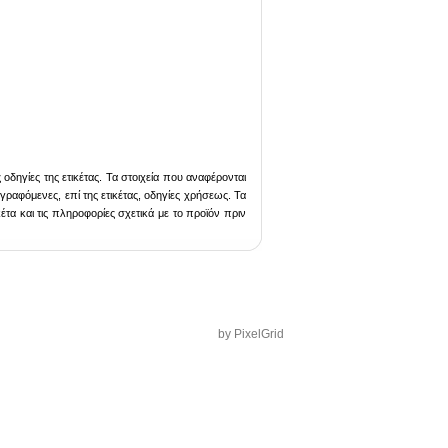
ηγίες της ετικέτας. Τα στοιχεία που αναφέρονται
ραφόμενες, επί της ετικέτας, οδηγίες χρήσεως. Τα
τα και τις πληροφορίες σχετικά με το προϊόν πριν
by
PixelGrid