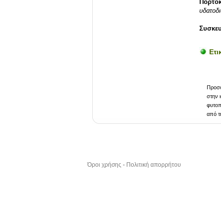
Πορτοκ
υδατοδι
Συσκε
Ετι
Προσο
στην 
φυτοπ
από τ
Όροι χρήσης
-
Πολιτική απορρήτου