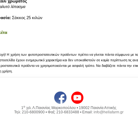
αλί χρώματος
αλυτό λίπασμα
υασία:
Σάκκος 25 κιλών
κέτα
χή! Η χρήση των φυτοπροστατευτικών προϊόντων πρέπει να γίνεται πάντα σύμφωνα με τις οδ
ιστοσελίδα έχουν ενημερωτικό χαρακτήρα και δεν υποκαθιστούν σε καμία περίπτωση τις αναγ
ροστατευτικά προϊόντα να χρησιμοποιούνται με ασφαλή τρόπο. Να διαβάζετε πάντα την ετικέ
η χρήση.
ο
1
χιλ. Λ.Παιανίας Μαρκοπούλου • 19002 Παιανία Αττικής
Τηλ: 210-6800900 • Φαξ: 210-6833488 • Email:
info@hellafarm.gr