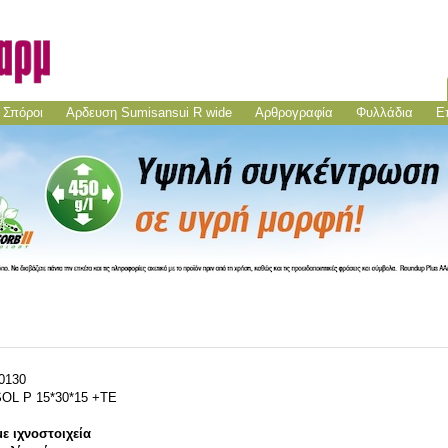
Σπόροι
Aρδευση Sumisansui R wide
Αρθρογραφία
Φυλλάδια
Ε
0130
L P 15*30*15 +TE
με ιχνοστοιχεία