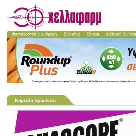
Φυτοπροστασία & Θρέψη
Βιοκτόνα
Σπόροι
Aρδευση Sumisa
Καρτέλα προϊόντος